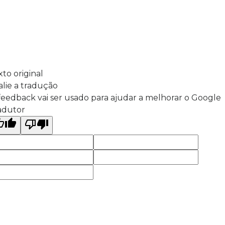
xto original
alie a tradução
feedback vai ser usado para ajudar a melhorar o Google
adutor