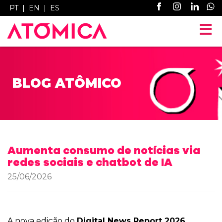
PT
|
EN
|
ES
BLOG ATÔMICO
Aumenta consumo de notícias via
redes sociais e chatbot de IA
25/06/2026
A nova edição do
Digital News Report 2026
,