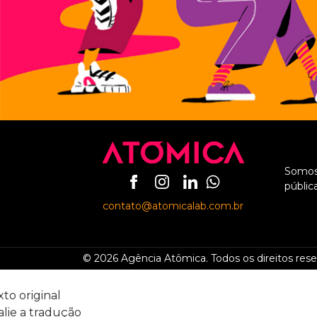
Somos
públic
contato@atomicalab.com.br
© 2026 Agência Atômica. Todos os direitos rese
xto original
alie a tradução