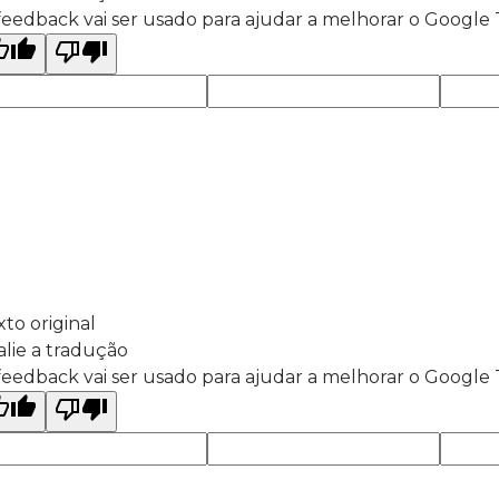
feedback vai ser usado para ajudar a melhorar o Google
xto original
alie a tradução
feedback vai ser usado para ajudar a melhorar o Google