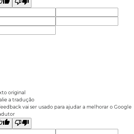
xto original
alie a tradução
feedback vai ser usado para ajudar a melhorar o Google
adutor