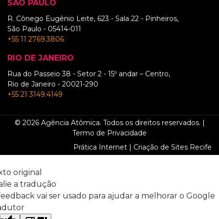
SÃO PAULO
R. Cônego Eugênio Leite, 623 - Sala 22 - Pinheiros,
São Paulo - 05414-011
+55 11 2769.3806
RIO DE JANEIRO
Rua do Passeio 38 - Setor 2 - 15º andar – Centro,
Rio de Janeiro - 20021-290
+55 21 3149.4149
© 2026 Agência Atômica. Todos os direitos reservados. |
Termo de Privacidade
Prática Internet | Criação de Sites Recife
xto original
alie a tradução
feedback vai ser usado para ajudar a melhorar o Google
adutor